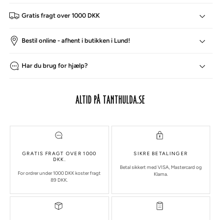
Gratis fragt over 1000 DKK
Bestil online - afhent i butikken i Lund!
Har du brug for hjælp?
ALTID PÅ TANTHULDA.SE
GRATIS FRAGT OVER 1000
SIKRE BETALINGER
DKK.
Betal sikkert med VISA, Mastercard og
For ordrer under 1000 DKK koster fragt
Klarna.
89 DKK.