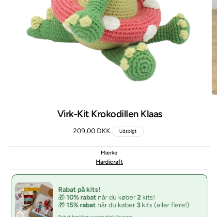
Virk-Kit Krokodillen Klaas
Normalpris
209,00 DKK
Udsolgt
Mærke:
Hardicraft
Rabat på kits!
🎁
10% rabat
når du køber
2
kits!
🎁
15% rabat
når du køber
3
kits (eller flere!)
Rabat trækkes automatisk i kurven.