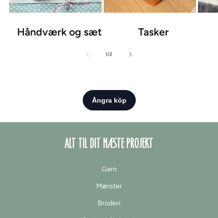
Håndværk og sæt
Tasker
af
1
/
2
ALT TIL DIT NÆSTE PROJEKT
Garn
Mønster
Broderi