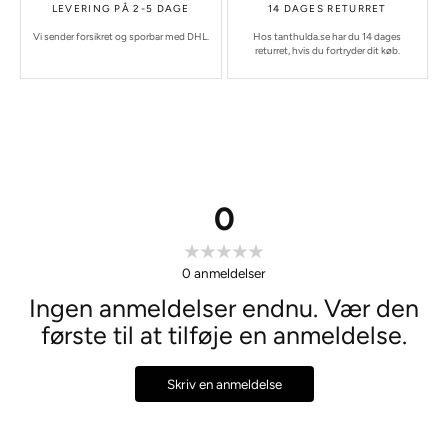
LEVERING PÅ 2-5 DAGE
14 DAGES RETURRET
Vi sender forsikret og sporbar med DHL.
Hos tanthulda.se har du 14 dages
returret, hvis du fortryder dit køb.
0
0
anmeldelser
Ingen anmeldelser endnu. Vær den
første til at tilføje en anmeldelse.
Skriv en anmeldelse