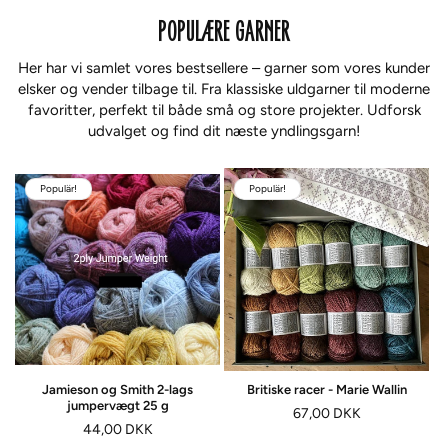
POPULÆRE GARNER
Her har vi samlet vores bestsellere – garner som vores kunder
elsker og vender tilbage til. Fra klassiske uldgarner til moderne
favoritter, perfekt til både små og store projekter. Udforsk
udvalget og find dit næste yndlingsgarn!
Populär!
Populär!
Jamieson og Smith 2-lags
Britiske racer - Marie Wallin
jumpervægt 25 g
Normalpris
67,00 DKK
Normalpris
44,00 DKK