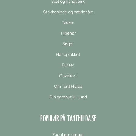
Sæt og håndværk
Strikkepinde og hæklenåle
Tasker
Tilbehør
Bøger
Håndplukket
Kurser
Gavekort
Om Tant Hulda
Din garnbutik i Lund
POPULÆR PÅ TANTHULDA.SE
Populære garner