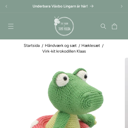
Gå til
Underbara Växbo Lingarn är här!
indhold
Indkøbskurv
Startsida
Håndværk og sæt
Hæklesæt
Virk-kit krokodillen Klaas
Gå til
produktoplysninger