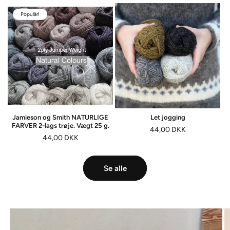
Populär!
Jamieson og Smith NATURLIGE
Let jogging
FARVER 2-lags trøje. Vægt 25 g.
Normalpris
44,00 DKK
Normalpris
44,00 DKK
Se alle