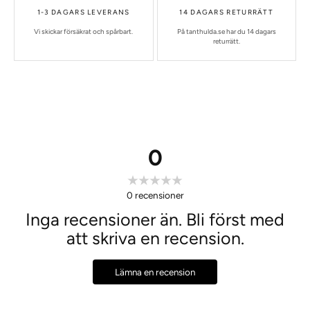
1-3 DAGARS LEVERANS
14 DAGARS RETURRÄTT
Vi skickar försäkrat och spårbart.
På tanthulda.se har du 14 dagars
returrätt.
0
0
recensioner
Inga recensioner än. Bli först med
att skriva en recension.
Lämna en recension