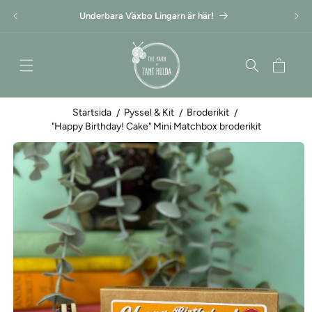
Gå
vidare till
Underbara Växbo Lingarn är här!
innehåll
Varukorg
Startsida
Pyssel & Kit
Broderikit
"Happy Birthday! Cake" Mini Matchbox broderikit
Gå vidare till
produktinformation