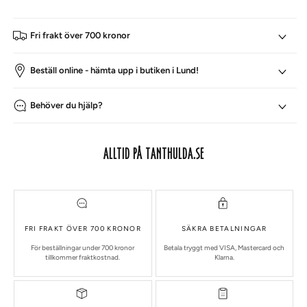
Fri frakt över 700 kronor
Beställ online - hämta upp i butiken i Lund!
Behöver du hjälp?
ALLTID PÅ TANTHULDA.SE
FRI FRAKT ÖVER 700 KRONOR
SÄKRA BETALNINGAR
För beställningar under 700 kronor
Betala tryggt med VISA, Mastercard och
tillkommer fraktkostnad.
Klarna.