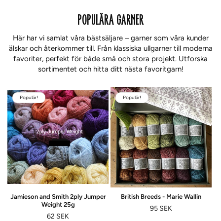
POPULÄRA GARNER
Här har vi samlat våra bästsäljare – garner som våra kunder
älskar och återkommer till. Från klassiska ullgarner till moderna
favoriter, perfekt för både små och stora projekt. Utforska
sortimentet och hitta ditt nästa favoritgarn!
Populär!
Populär!
Jamieson and Smith 2ply Jumper
British Breeds - Marie Wallin
Weight 25g
Ordinarie
95 SEK
Ordinarie
62 SEK
pris