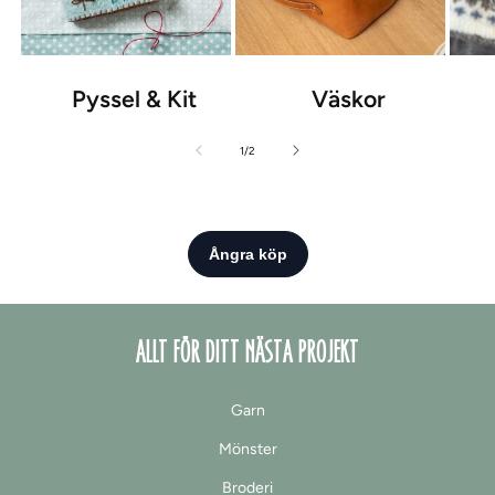
Pyssel & Kit
Väskor
av
1
/
2
ALLT FÖR DITT NÄSTA PROJEKT
Garn
Mönster
Broderi