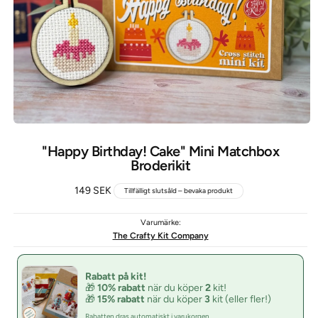
"Happy Birthday! Cake" Mini Matchbox
Broderikit
Ordinarie
149 SEK
Tillfälligt slutsåld – bevaka produkt
pris
Varumärke:
The Crafty Kit Company
Rabatt på kit!
🎁
10% rabatt
när du köper
2
kit!
🎁
15% rabatt
när du köper
3
kit (eller fler!)
Rabatten dras automatiskt i varukorgen.