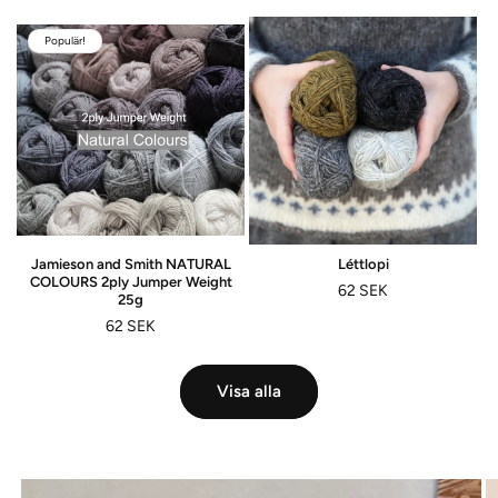
pris
Populär!
Jamieson and Smith NATURAL
Léttlopi
COLOURS 2ply Jumper Weight
Ordinarie
62 SEK
25g
pris
Ordinarie
62 SEK
pris
Visa alla